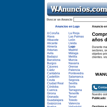
Anuncios en Lugo
Anuncio e
A Coruña
La Rioja
Compro
Álava
Las Palmas
años d
Albacete
León
Alicante
Lleida
Almería
Lugo
Durante mas
Asturias
Madrid
sectores, s
Avila
Málaga
objetivo pri
Badajoz
Melilla
clientes. v
Barcelona
Murcia
Burgos
Navarra
Cáceres
Orense
Cádiz
Palencia
Cantabria
Pontevedra
Castellón
Salamanca
Ceuta
Segovia
Ciudad Real
Sevilla
Córdoba
Soria
Contac
Cuenca
Tarragona
Girona
Tenerife
Nuestro si
Granada
Teruel
Publicado:
Guadalajara
Toledo
Guipúzcoa
Valencia
Gestiona e
Huelva
Valladolid