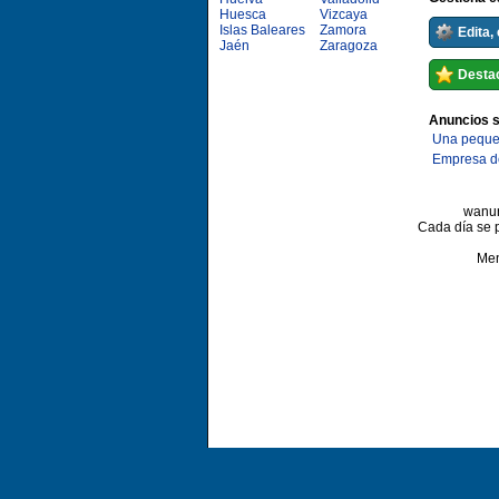
Huesca
Vizcaya
Islas Baleares
Zamora
Edita,
Jaén
Zaragoza
Destac
Anuncios s
Una pequeñ
Empresa de
wanun
Cada día se 
Me