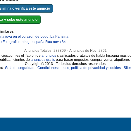
 elimina o verifica este anuncio
a y sube este anuncio
imilares
a joya en el corazón de Lugo, La Parisina
 Fotografia en lugo españa Rua nova 84
Anuncios Totales:
287809
-
Anuncios de Hoy:
2761
cios.com es el Tablón de
anuncios
clasificados gratuitos de habla hispana más po
publican cientos de
anuncios gratis
para hacer negocios, compra-venta, alquileres
Copyright © 2013 - Todos los derechos reservados.
nú:
Guía de seguridad
-
Condiciones de uso, política de privacidad y cookies
-
Sit