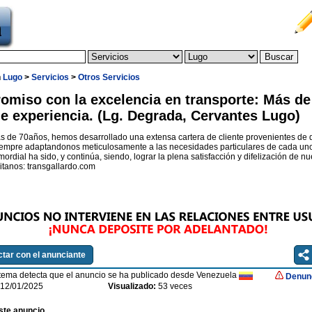
n
Lugo
>
Servicios
>
Otros Servicios
miso con la excelencia en transporte: Más de
e experiencia. (Lg. Degrada, Cervantes Lugo)
 de 70años, hemos desarrollado una extensa cartera de cliente provenientes de 
iempre adaptandonos meticulosamente a las necesidades particulares de cada uno
mordial ha sido, y continúa, siendo, lograr la plena satisfacción y difelización de nu
isitanos: transgallardo.com
tar con el anunciante
stema detecta que el anuncio se ha publicado desde Venezuela
Denunc
12/01/2025
Visualizado:
53 veces
ste anuncio