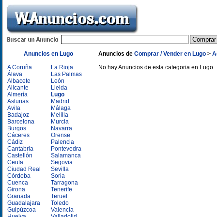
Anuncios en Lugo
Anuncios de
Comprar / Vender en Lugo
>
A
A Coruña
La Rioja
No hay Anuncios de esta categoria en Lugo
Álava
Las Palmas
Albacete
León
Alicante
Lleida
Almería
Lugo
Asturias
Madrid
Avila
Málaga
Badajoz
Melilla
Barcelona
Murcia
Burgos
Navarra
Cáceres
Orense
Cádiz
Palencia
Cantabria
Pontevedra
Castellón
Salamanca
Ceuta
Segovia
Ciudad Real
Sevilla
Córdoba
Soria
Cuenca
Tarragona
Girona
Tenerife
Granada
Teruel
Guadalajara
Toledo
Guipúzcoa
Valencia
Huelva
Valladolid