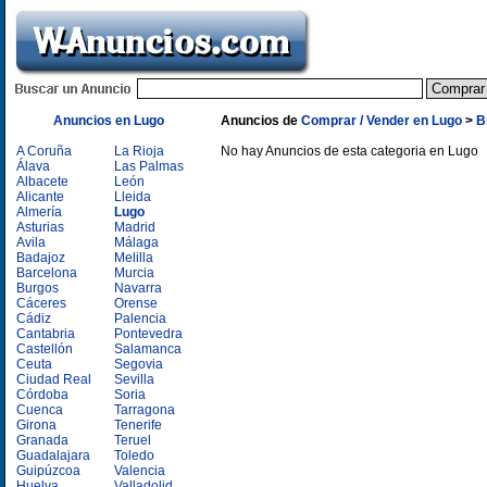
Anuncios en Lugo
Anuncios de
Comprar / Vender en Lugo
>
B
A Coruña
La Rioja
No hay Anuncios de esta categoria en Lugo
Álava
Las Palmas
Albacete
León
Alicante
Lleida
Almería
Lugo
Asturias
Madrid
Avila
Málaga
Badajoz
Melilla
Barcelona
Murcia
Burgos
Navarra
Cáceres
Orense
Cádiz
Palencia
Cantabria
Pontevedra
Castellón
Salamanca
Ceuta
Segovia
Ciudad Real
Sevilla
Córdoba
Soria
Cuenca
Tarragona
Girona
Tenerife
Granada
Teruel
Guadalajara
Toledo
Guipúzcoa
Valencia
Huelva
Valladolid