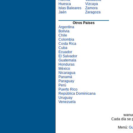
Huesca
Vizcaya
Islas Baleares
Zamora
Jaén
Zaragoza
Otros Paises
Argentina
Bolivia
Chile
Colombia
Costa Rica
Cuba
Ecuador
El Salvador
Guatemala
Honduras
México
Nicaragua
Panamá
Paraguay
Perú
Puerto Rico
República Dominicana
Uruguay
Venezuela
wanun
Cada día se 
Menú:
Gu