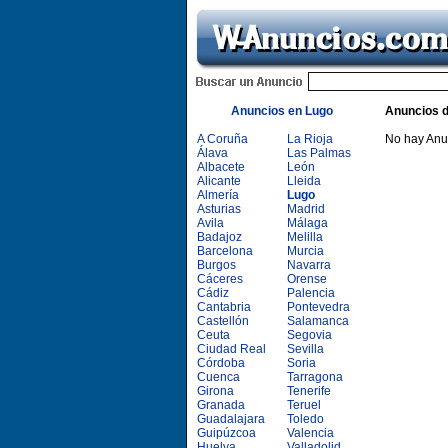
Anuncios en Lugo
Anuncios 
A Coruña
La Rioja
No hay Anu
Álava
Las Palmas
Albacete
León
Alicante
Lleida
Almería
Lugo
Asturias
Madrid
Avila
Málaga
Badajoz
Melilla
Barcelona
Murcia
Burgos
Navarra
Cáceres
Orense
Cádiz
Palencia
Cantabria
Pontevedra
Castellón
Salamanca
Ceuta
Segovia
Ciudad Real
Sevilla
Córdoba
Soria
Cuenca
Tarragona
Girona
Tenerife
Granada
Teruel
Guadalajara
Toledo
Guipúzcoa
Valencia
Huelva
Valladolid