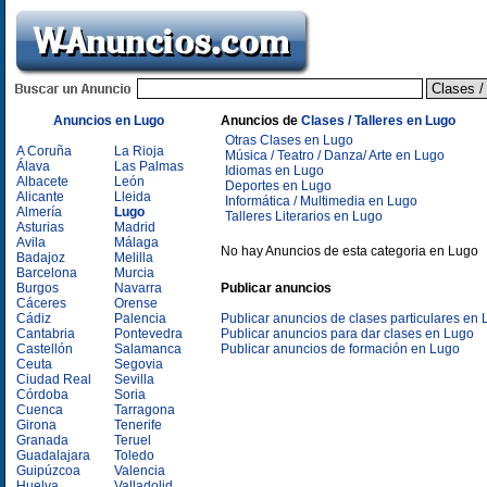
Anuncios en Lugo
Anuncios de
Clases / Talleres en Lugo
Otras Clases en Lugo
A Coruña
La Rioja
Música / Teatro / Danza/ Arte en Lugo
Álava
Las Palmas
Idiomas en Lugo
Albacete
León
Deportes en Lugo
Alicante
Lleida
Informática / Multimedia en Lugo
Almería
Lugo
Talleres Literarios en Lugo
Asturias
Madrid
Avila
Málaga
No hay Anuncios de esta categoria en Lugo
Badajoz
Melilla
Barcelona
Murcia
Burgos
Navarra
Publicar anuncios
Cáceres
Orense
Cádiz
Palencia
Publicar anuncios de clases particulares en
Cantabria
Pontevedra
Publicar anuncios para dar clases en Lugo
Castellón
Salamanca
Publicar anuncios de formación en Lugo
Ceuta
Segovia
Ciudad Real
Sevilla
Córdoba
Soria
Cuenca
Tarragona
Girona
Tenerife
Granada
Teruel
Guadalajara
Toledo
Guipúzcoa
Valencia
Huelva
Valladolid