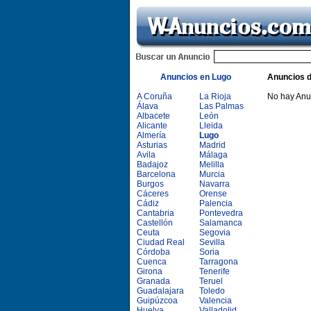
Anuncios en Lugo
Anuncios 
A Coruña
La Rioja
No hay Anu
Álava
Las Palmas
Albacete
León
Alicante
Lleida
Almería
Lugo
Asturias
Madrid
Avila
Málaga
Badajoz
Melilla
Barcelona
Murcia
Burgos
Navarra
Cáceres
Orense
Cádiz
Palencia
Cantabria
Pontevedra
Castellón
Salamanca
Ceuta
Segovia
Ciudad Real
Sevilla
Córdoba
Soria
Cuenca
Tarragona
Girona
Tenerife
Granada
Teruel
Guadalajara
Toledo
Guipúzcoa
Valencia
Huelva
Valladolid