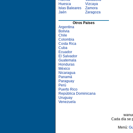
Huesca
Vizcaya
Islas Baleares
Zamora
Jaén
Zaragoza
Otros Paises
Argentina
Bolivia
Chile
Colombia
Costa Rica
Cuba
Ecuador
El Salvador
Guatemala
Honduras
México
Nicaragua
Panamá
Paraguay
Perú
Puerto Rico
República Dominicana
Uruguay
Venezuela
wanun
Cada día se 
Menú:
Gu