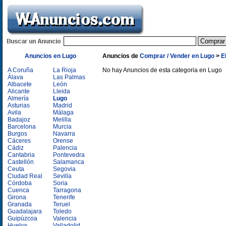
Anuncios en Lugo
Anuncios de
Comprar / Vender en Lugo
>
E
A Coruña
La Rioja
No hay Anuncios de esta categoria en Lugo
Álava
Las Palmas
Albacete
León
Alicante
Lleida
Almería
Lugo
Asturias
Madrid
Avila
Málaga
Badajoz
Melilla
Barcelona
Murcia
Burgos
Navarra
Cáceres
Orense
Cádiz
Palencia
Cantabria
Pontevedra
Castellón
Salamanca
Ceuta
Segovia
Ciudad Real
Sevilla
Córdoba
Soria
Cuenca
Tarragona
Girona
Tenerife
Granada
Teruel
Guadalajara
Toledo
Guipúzcoa
Valencia
Huelva
Valladolid