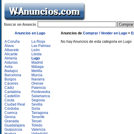
Anuncios en Lugo
Anuncios de
Comprar / Vender en Lugo
>
E
A Coruña
La Rioja
No hay Anuncios de esta categoria en Lugo
Álava
Las Palmas
Albacete
León
Alicante
Lleida
Almería
Lugo
Asturias
Madrid
Avila
Málaga
Badajoz
Melilla
Barcelona
Murcia
Burgos
Navarra
Cáceres
Orense
Cádiz
Palencia
Cantabria
Pontevedra
Castellón
Salamanca
Ceuta
Segovia
Ciudad Real
Sevilla
Córdoba
Soria
Cuenca
Tarragona
Girona
Tenerife
Granada
Teruel
Guadalajara
Toledo
Guipúzcoa
Valencia
Huelva
Valladolid