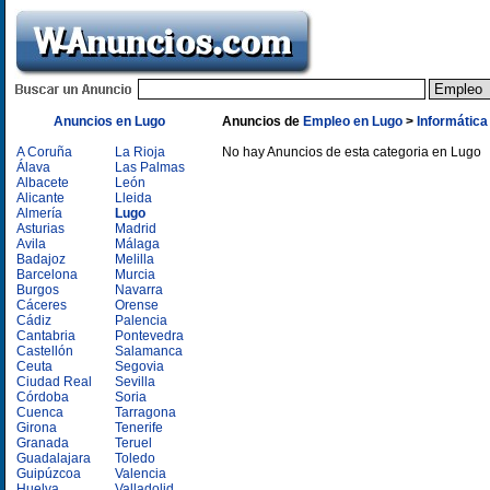
Anuncios en Lugo
Anuncios de
Empleo en Lugo
>
Informática
A Coruña
La Rioja
No hay Anuncios de esta categoria en Lugo
Álava
Las Palmas
Albacete
León
Alicante
Lleida
Almería
Lugo
Asturias
Madrid
Avila
Málaga
Badajoz
Melilla
Barcelona
Murcia
Burgos
Navarra
Cáceres
Orense
Cádiz
Palencia
Cantabria
Pontevedra
Castellón
Salamanca
Ceuta
Segovia
Ciudad Real
Sevilla
Córdoba
Soria
Cuenca
Tarragona
Girona
Tenerife
Granada
Teruel
Guadalajara
Toledo
Guipúzcoa
Valencia
Huelva
Valladolid