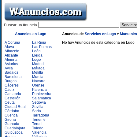
Anuncios en Lugo
Anuncios de
Servicios en Lugo
>
Mantenimi
A Coruña
La Rioja
No hay Anuncios de esta categoria en Lugo
Álava
Las Palmas
Albacete
León
Alicante
Lleida
Almería
Lugo
Asturias
Madrid
Avila
Málaga
Badajoz
Melilla
Barcelona
Murcia
Burgos
Navarra
Cáceres
Orense
Cádiz
Palencia
Cantabria
Pontevedra
Castellón
Salamanca
Ceuta
Segovia
Ciudad Real
Sevilla
Córdoba
Soria
Cuenca
Tarragona
Girona
Tenerife
Granada
Teruel
Guadalajara
Toledo
Guipúzcoa
Valencia
Huelva
Valladolid