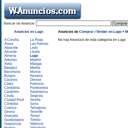
Anuncios en Lugo
Anuncios de
Comprar / Vender en Lugo
>
M
A Coruña
La Rioja
No hay Anuncios de esta categoria en Lugo
Álava
Las Palmas
Albacete
León
Alicante
Lleida
Almería
Lugo
Asturias
Madrid
Avila
Málaga
Badajoz
Melilla
Barcelona
Murcia
Burgos
Navarra
Cáceres
Orense
Cádiz
Palencia
Cantabria
Pontevedra
Castellón
Salamanca
Ceuta
Segovia
Ciudad Real
Sevilla
Córdoba
Soria
Cuenca
Tarragona
Girona
Tenerife
Granada
Teruel
Guadalajara
Toledo
Guipúzcoa
Valencia
Huelva
Valladolid