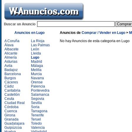
Anuncios en Lugo
Anuncios de
Comprar / Vender en Lugo
>
M
A Coruña
La Rioja
No hay Anuncios de esta categoria en Lugo
Álava
Las Palmas
Albacete
León
Alicante
Lleida
Almería
Lugo
Asturias
Madrid
Avila
Málaga
Badajoz
Melilla
Barcelona
Murcia
Burgos
Navarra
Cáceres
Orense
Cádiz
Palencia
Cantabria
Pontevedra
Castellón
Salamanca
Ceuta
Segovia
Ciudad Real
Sevilla
Córdoba
Soria
Cuenca
Tarragona
Girona
Tenerife
Granada
Teruel
Guadalajara
Toledo
Guipúzcoa
Valencia
Huelva
Valladolid