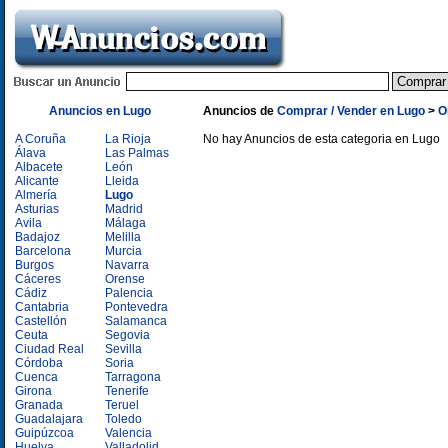
Anuncios en Lugo
Anuncios de
Comprar / Vender en Lugo
>
O
A Coruña
La Rioja
No hay Anuncios de esta categoria en Lugo
Álava
Las Palmas
Albacete
León
Alicante
Lleida
Almería
Lugo
Asturias
Madrid
Avila
Málaga
Badajoz
Melilla
Barcelona
Murcia
Burgos
Navarra
Cáceres
Orense
Cádiz
Palencia
Cantabria
Pontevedra
Castellón
Salamanca
Ceuta
Segovia
Ciudad Real
Sevilla
Córdoba
Soria
Cuenca
Tarragona
Girona
Tenerife
Granada
Teruel
Guadalajara
Toledo
Guipúzcoa
Valencia
Huelva
Valladolid