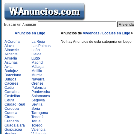
Anuncios en Lugo
Anuncios de
Viviendas / Locales en Lugo
>
A Coruña
La Rioja
No hay Anuncios de esta categoria en Lugo
Álava
Las Palmas
Albacete
León
Alicante
Lleida
Almería
Lugo
Asturias
Madrid
Avila
Málaga
Badajoz
Melilla
Barcelona
Murcia
Burgos
Navarra
Cáceres
Orense
Cádiz
Palencia
Cantabria
Pontevedra
Castellón
Salamanca
Ceuta
Segovia
Ciudad Real
Sevilla
Córdoba
Soria
Cuenca
Tarragona
Girona
Tenerife
Granada
Teruel
Guadalajara
Toledo
Guipúzcoa
Valencia
Huelva
Valladolid