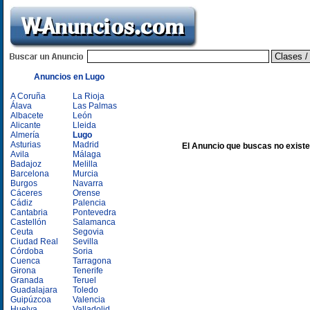
Anuncios en Lugo
A Coruña
La Rioja
Álava
Las Palmas
Albacete
León
Alicante
Lleida
Almería
Lugo
Asturias
Madrid
El Anuncio que buscas no existe
Avila
Málaga
Badajoz
Melilla
Barcelona
Murcia
Burgos
Navarra
Cáceres
Orense
Cádiz
Palencia
Cantabria
Pontevedra
Castellón
Salamanca
Ceuta
Segovia
Ciudad Real
Sevilla
Córdoba
Soria
Cuenca
Tarragona
Girona
Tenerife
Granada
Teruel
Guadalajara
Toledo
Guipúzcoa
Valencia
Huelva
Valladolid