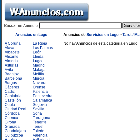
Anuncios en Lugo
Anuncios de
Servicios en Lugo
>
Tarot / M
A Coruña
La Rioja
No hay Anuncios de esta categoria en Lugo
Álava
Las Palmas
Albacete
León
Alicante
Lleida
Almería
Lugo
Asturias
Madrid
Avila
Málaga
Badajoz
Melilla
Barcelona
Murcia
Burgos
Navarra
Cáceres
Orense
Cádiz
Palencia
Cantabria
Pontevedra
Castellón
Salamanca
Ceuta
Segovia
Ciudad Real
Sevilla
Córdoba
Soria
Cuenca
Tarragona
Girona
Tenerife
Granada
Teruel
Guadalajara
Toledo
Guipúzcoa
Valencia
Huelva
Valladolid