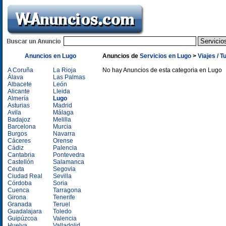
Anuncios en Lugo
Anuncios de
Servicios en Lugo
>
Viajes / 
A Coruña
La Rioja
No hay Anuncios de esta categoria en Lugo
Álava
Las Palmas
Albacete
León
Alicante
Lleida
Almería
Lugo
Asturias
Madrid
Avila
Málaga
Badajoz
Melilla
Barcelona
Murcia
Burgos
Navarra
Cáceres
Orense
Cádiz
Palencia
Cantabria
Pontevedra
Castellón
Salamanca
Ceuta
Segovia
Ciudad Real
Sevilla
Córdoba
Soria
Cuenca
Tarragona
Girona
Tenerife
Granada
Teruel
Guadalajara
Toledo
Guipúzcoa
Valencia
Huelva
Valladolid